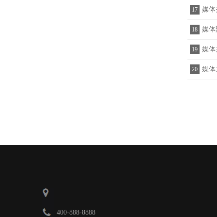
媒体
17
媒体
18
媒体
19
媒体
20
400-888-8888