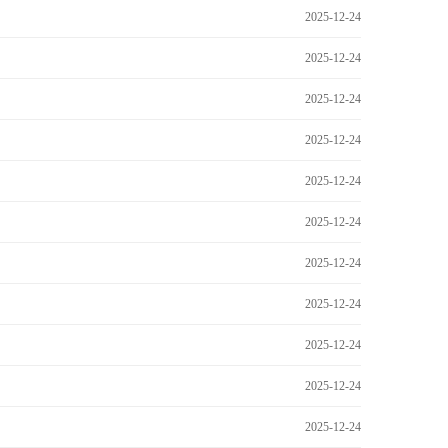
2025-12-24
2025-12-24
2025-12-24
2025-12-24
2025-12-24
2025-12-24
2025-12-24
2025-12-24
2025-12-24
2025-12-24
2025-12-24