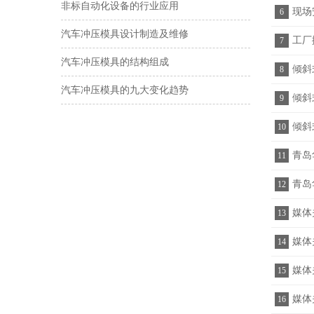
案
非标自动化设备的行业应用
现场
6
汽车冲压模具设计制造及维修
工厂
7
汽车冲压模具的结构组成
倾斜
8
汽车冲压模具的九大变化趋势
​倾
9
​倾
10
青岛
11
青岛
12
媒体
13
媒体
14
媒体
15
媒体
16