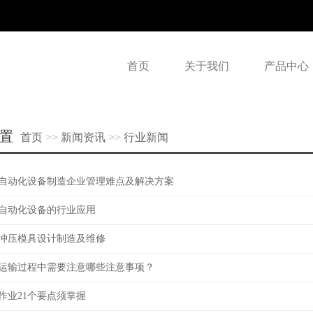
首页
关于我们
产品中心
置
首页
>>
新闻资讯
>>
行业新闻
自动化设备制造企业管理难点及解决方案
自动化设备的行业应用
冲压模具设计制造及维修
运输过程中需要注意哪些注意事项？
作业21个要点须掌握