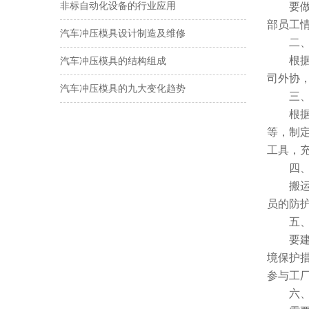
案
非标自动化设备的行业应用
要
部员工
汽车冲压模具设计制造及维修
二
根
汽车冲压模具的结构组成
司外协
汽车冲压模具的九大变化趋势
三
根
等，制
工具，
四
搬
员的防
五
要
境保护
参与工
六