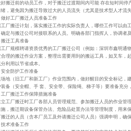
做好搬迁前的动员工作，对于搬迁过渡期间内可能 存在短时间停
情绪，避免因为搬迁导致过大的人员流失（尤其是技术型人才流
、做好工厂搬迁人员准备工作
据工厂搬迁计划，落实搬迁工作的实际负责人，哪些工作可以由
，确定与搬迁公司对接联系的人员。明确各部门指挥人，协调者
、搬迁工具准备
据工厂规模聘请资质优秀的工厂搬迁公司（例如：深圳市鑫明通
定合理的搬迁作业方案，整理出需要用到的搬运工具，如叉车，
充分利用以节省成本。
、安全防护工作准备
运场地（旧工厂和新工厂）作业范围内，做好醒目的安全标记，
护装备（安全帽、手 套、安全带、保险绳、梯子等）要准备充分
、工厂搬迁工作保障措施准备
建立工厂搬迁时工厂各部人员管理规范、参加搬迁人员的作业管
措施，搬迁期设备保管办法、危险品处置办法等管理制度，用来
厂搬迁的人员（含本厂员工及外请搬迁公司人员）强调申明，确
、技术准备工作